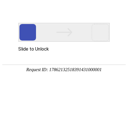
新闻中心
News center
当前位置：
首页
-
新闻中心
-
行业新闻
遨游M6 PRO 5G公专网VoWifi双模和多模态防爆对