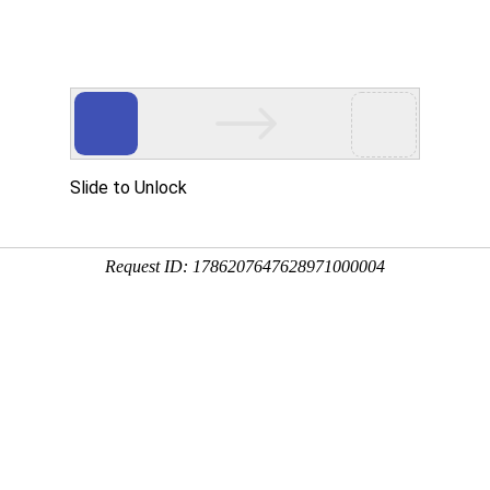
危险作业场景
应急救援场景
特种
行业新闻
媒体报导
当前位置：