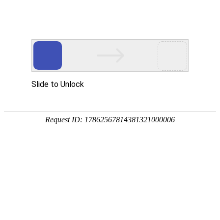
危险作业场景
5G Tablet Smart Terminal
当前位置：
首页
-
危险作业场景
-
本质安全型免费下载皇冠客户端